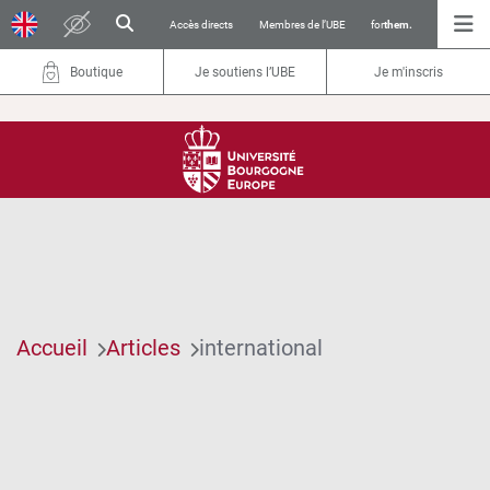
Accès directs
Membres de l’UBE
for
them.
Boutique
Je soutiens l’UBE
Je m'inscris
Accueil
Articles
international