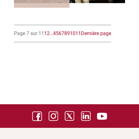
Page 7 sur 11
1
2
…
4
5
6
7
8
9
10
11
Dernière page