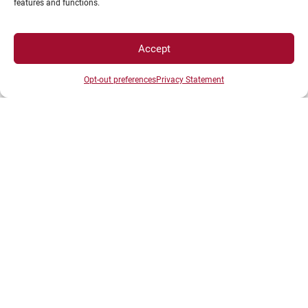
INFORMATIONS LÉGALES
features and functions.
Accept
Plan d’accès des campus
Mentions légales
Opt-out preferences
Privacy Statement
Données personnelles et gestion des cookies
Gérer mes cookies
Politique de cookies
Politique de confidentialité
Avertissement
Création agence MagicWeb