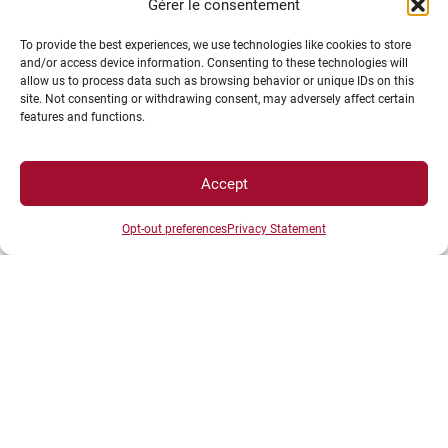
Gérer le consentement
To provide the best experiences, we use technologies like cookies to store
and/or access device information. Consenting to these technologies will
allow us to process data such as browsing behavior or unique IDs on this
site. Not consenting or withdrawing consent, may adversely affect certain
features and functions.
INFORMATIONS LÉGALES
Accept
Plan d’accès des campus
Mentions légales
Opt-out preferences
Privacy Statement
Données personnelles et gestion des cookies
Gérer mes cookies
Politique de cookies
Politique de confidentialité
Avertissement
Création agence MagicWeb