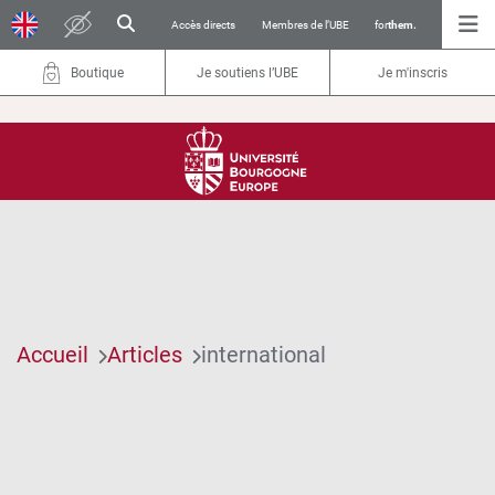
Accès directs
Membres de l’UBE
for
them.
Boutique
Je soutiens l’UBE
Je m'inscris
Accueil
Articles
international