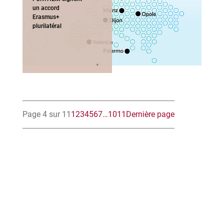
un accord
Erasmus+
plurilatéral
Page 4 sur 11
1
2
3
4
5
6
7
…
10
11
Dernière page