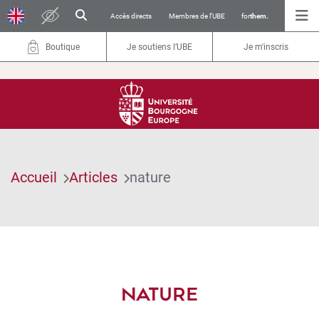
Accès directs
Membres de l’UBE
for
them.
Boutique
Je soutiens l’UBE
Je m'inscris
Accueil
Articles
nature
NATURE