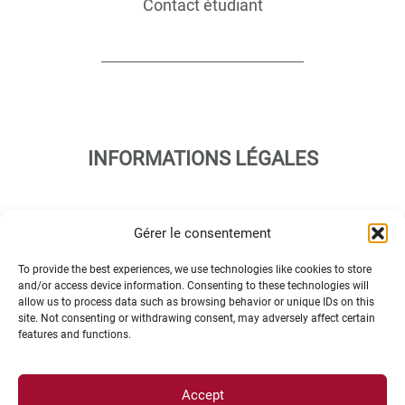
Contact étudiant
INFORMATIONS LÉGALES
Plan d’accès des campus
Gérer le consentement
Mentions légales
Données personnelles et gestion des cookies
To provide the best experiences, we use technologies like cookies to store
and/or access device information. Consenting to these technologies will
Gérer mes cookies
allow us to process data such as browsing behavior or unique IDs on this
Politique de cookies
site. Not consenting or withdrawing consent, may adversely affect certain
features and functions.
Politique de confidentialité
Avertissement
Création agence MagicWeb
Accept