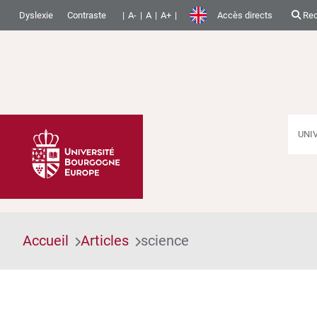
Dyslexie
Contraste
A-
A
A+
Accès directs
Rec
UNI
Accueil
Articles
science