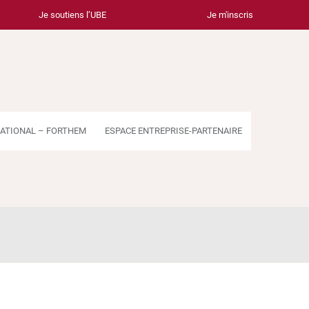
Je soutiens l’UBE
Je m'inscris
ATIONAL – FORTHEM
ESPACE ENTREPRISE-PARTENAIRE