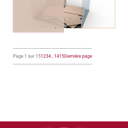
Page 1 sur 15
1
2
3
4
…
14
15
Dernière page