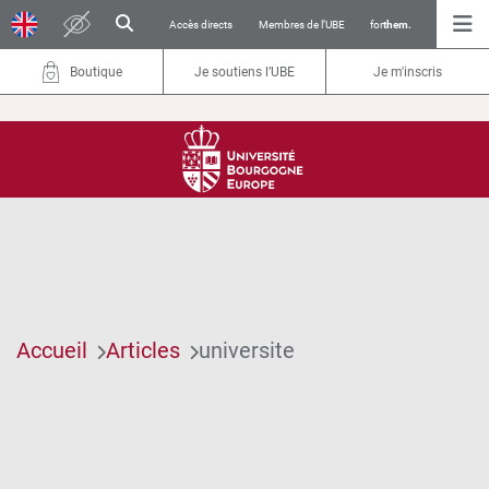
Accès directs
Membres de l’UBE
for
them.
Boutique
Je soutiens l’UBE
Je m'inscris
Accueil
Articles
universite