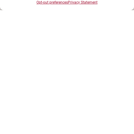
Opt-out preferences
Privacy Statement
UNIVERSITÉ BOURGOGNE EUROPE
Présidence et administration
Maison de l'université
Esplanade Erasme
BP 27877 - 21078 DIJON Cedex France
Tél : 03 80 39 50 00