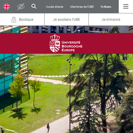
Accès directs
Membres de l’UBE
for
them.
Boutique
Je soutiens l’UBE
Je m'inscris