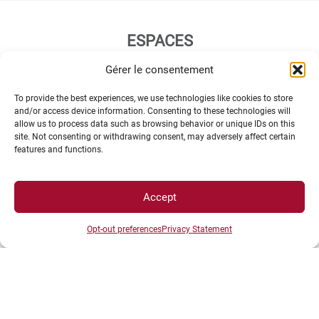
ESPACES
Gérer le consentement
Espace étudiant
To provide the best experiences, we use technologies like cookies to store
Espace journaliste
and/or access device information. Consenting to these technologies will
allow us to process data such as browsing behavior or unique IDs on this
Espace entreprise
site. Not consenting or withdrawing consent, may adversely affect certain
features and functions.
Accept
Opt-out preferences
Privacy Statement
ACCÈS DIRECTS
Intranet