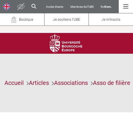
Accès directs
Membres de l’UBE
for
them.
Boutique
Je soutiens l’UBE
Je m'inscris
Accueil
Articles
Associations
Asso de filière