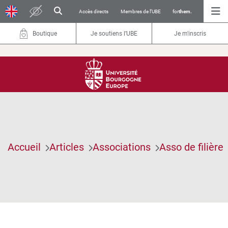
Accès directs
Membres de l’UBE
for
them.
Boutique
Je soutiens l’UBE
Je m'inscris
Accueil
Articles
Associations
Asso de filière