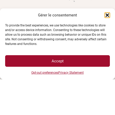
Gérer le consentement
UNIVERSITÉ BOURGOGNE EUROPE
To provide the best experiences, we use technologies like cookies to store
Présidence et administration
and/or access device information. Consenting to these technologies will
Maison de l'université
allow us to process data such as browsing behavior or unique IDs on this
site. Not consenting or withdrawing consent, may adversely affect certain
Esplanade Erasme
features and functions.
BP 27877 - 21078 DIJON Cedex France
Tél : 03 80 39 50 00
Accept
Opt-out preferences
Privacy Statement
ESPACES