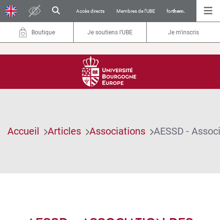
Accès directs
Membres de l’UBE
for
them.
Boutique
Je soutiens l’UBE
Je m'inscris
Accueil
Articles
Associations
AESSD - Associ