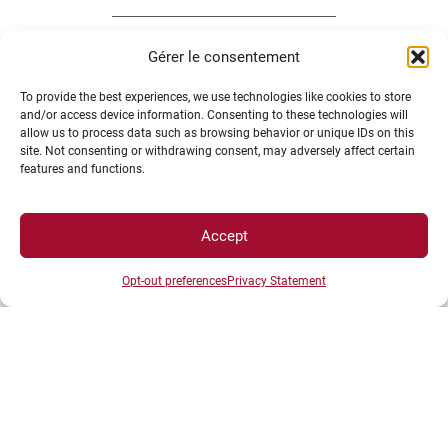
Gérer le consentement
To provide the best experiences, we use technologies like cookies to store
and/or access device information. Consenting to these technologies will
ACCÈS DIRECTS
allow us to process data such as browsing behavior or unique IDs on this
site. Not consenting or withdrawing consent, may adversely affect certain
features and functions.
Intranet
ENT
Accept
Annuaire UBE
Inscriptions
Opt-out preferences
Privacy Statement
Bibliothèques
Plan d’accès
Plan des campus
Recrutement
Actualités
Boutique