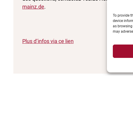
mainz.de
.
To provide t
device infor
as browsing 
may adversel
Plus d’infos via ce lien
Programme