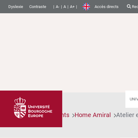
Dyslexie
Contraste
A-
A
A+
Accès directs
Rec
UNI
Accueil
Évenements
Home Amiral
Atelier