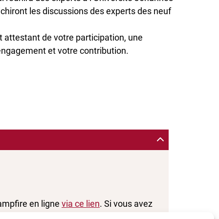
hiront les discussions des experts des neuf
t attestant de votre participation, une
engagement et votre contribution.
ampfire en ligne
via ce lien
. Si vous avez
iversité JGU de Mayence à
helmst@uni-