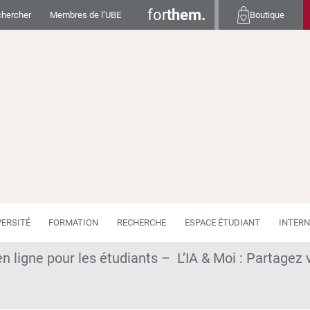
for
them.
hercher
Membres de l’UBE
Boutique
VERSITÉ
FORMATION
RECHERCHE
ESPACE ÉTUDIANT
INTERN
 en ligne pour les étudiants – L’IA & Moi : Partag