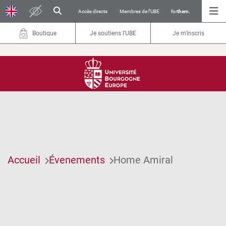
Accès directs
Membres de l’UBE
for
them.
Boutique
Je soutiens l’UBE
Je m'inscris
Accueil
Évenements
Home Amiral