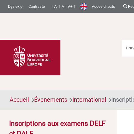
Dyslexie
Contraste
A-
A
A+
Accès directs
Rec
UNI
Accueil
Évenements
International
Inscrip
Inscriptions aux examens DELF
et DALF