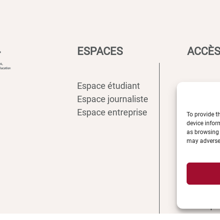
ESPACES
ACCÈS
Espace étudiant
Intranet
Espace journaliste
ENT
Espace entreprise
Annuair
To provide t
device infor
Inscript
as browsing 
Biblioth
may adversel
Plan d’a
Plan de
Recrute
Actualit
Boutiqu
Contact 