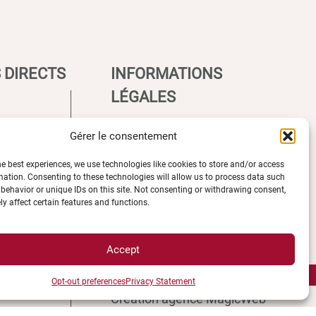
 DIRECTS
INFORMATIONS
LÉGALES
Gérer le consentement
Plan d’accès des campus
e UBE
Mentions légales
he best experiences, we use technologies like cookies to store and/or access
mation. Consenting to these technologies will allow us to process data such
ions
Données personnelles et
behavior or unique IDs on this site. Not consenting or withdrawing consent,
èques
gestion des cookies
y affect certain features and functions.
ccès
Gérer mes cookies
s campus
Politique de cookies
Accept
ment
Politique de confidentialité
és
Avertissement
Opt-out preferences
Privacy Statement
e
Création agence MagicWeb
étudiant