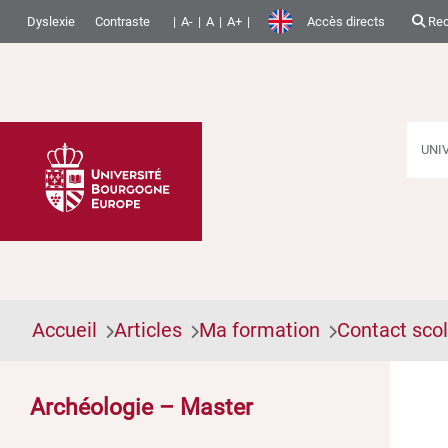
Dyslexie
Contraste
A-
A
A+
Accès directs
Rec
UNI
Accueil
Articles
Ma formation
Contact scol
Archéologie – Master