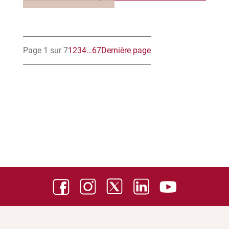
Page 1 sur 7
1
2
3
4
…
6
7
Dernière page