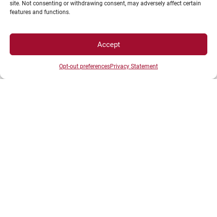
site. Not consenting or withdrawing consent, may adversely affect certain
features and functions.
Plan d’accès des campus
Mentions légales
Accept
Données personnelles et gestion des cookies
Opt-out preferences
Privacy Statement
Gérer mes cookies
Politique de cookies
Politique de confidentialité
Avertissement
Création agence MagicWeb