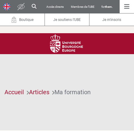
Accès directs
Membres de l’UBE
for
them.
Boutique
Je soutiens l’UBE
Je m'inscris
Accueil
Articles
Ma formation