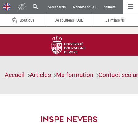
Accès directs
Membres de l’UBE
for
them.
Boutique
Je soutiens l’UBE
Je m'inscris
Accueil
Articles
Ma formation
Contact scolar
INSPE NEVERS