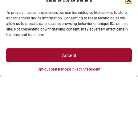
Gérer le consentement
INFORMATIONS LÉGALES
To provide the best experiences, we use technologies like cookies to store
and/or access device information. Consenting to these technologies will
allow us to process data such as browsing behavior or unique IDs on this
site. Not consenting or withdrawing consent, may adversely affect certain
Plan d’accès des campus
features and functions.
Mentions légales
Données personnelles et gestion des cookies
Gérer mes cookies
Accept
Politique de cookies
Opt-out preferences
Privacy Statement
Politique de confidentialité
Avertissement
Création agence MagicWeb