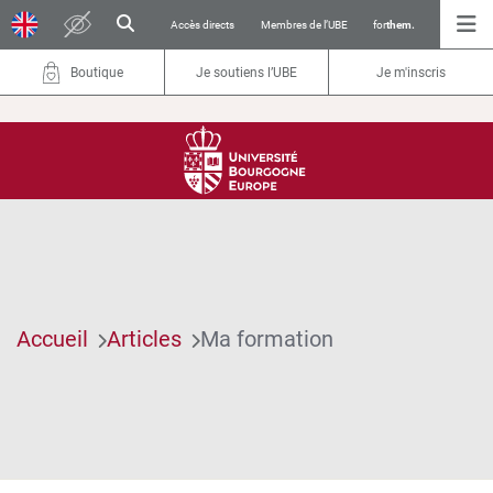
Accès directs
Membres de l’UBE
for
them.
Boutique
Je soutiens l’UBE
Je m'inscris
Accueil
Articles
Ma formation