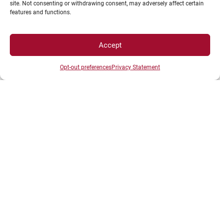
site. Not consenting or withdrawing consent, may adversely affect certain
features and functions.
Plan d’accès des campus
Mentions légales
Accept
Données personnelles et gestion des cookies
Opt-out preferences
Privacy Statement
Gérer mes cookies
Politique de cookies
Politique de confidentialité
Avertissement
Création agence MagicWeb