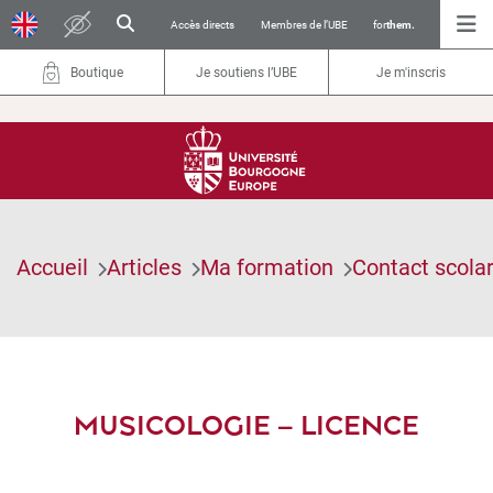
Accès directs
Membres de l’UBE
for
them.
Boutique
Je soutiens l’UBE
Je m'inscris
Accueil
Articles
Ma formation
Contact scolar
MUSICOLOGIE – LICENCE