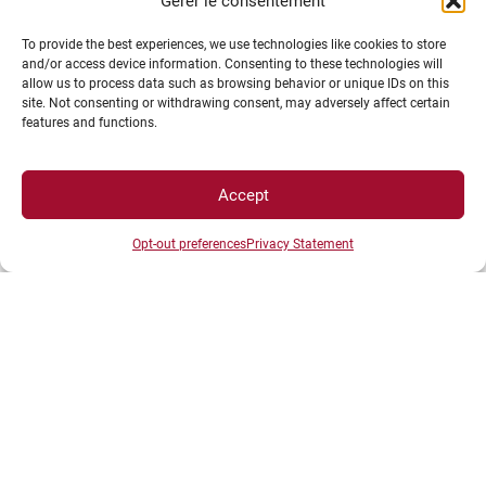
Gérer le consentement
INFORMATIONS LÉGALES
To provide the best experiences, we use technologies like cookies to store
and/or access device information. Consenting to these technologies will
allow us to process data such as browsing behavior or unique IDs on this
site. Not consenting or withdrawing consent, may adversely affect certain
Plan d’accès des campus
features and functions.
Mentions légales
Données personnelles et gestion des cookies
Gérer mes cookies
Accept
Politique de cookies
Opt-out preferences
Privacy Statement
Politique de confidentialité
Avertissement
Création agence MagicWeb