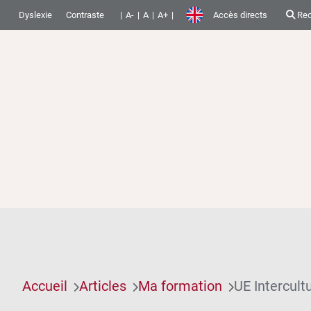
Dyslexie
Contraste
A-
A
A+
Accès directs
Rec
Accueil
Articles
Ma formation
UE Intercultu