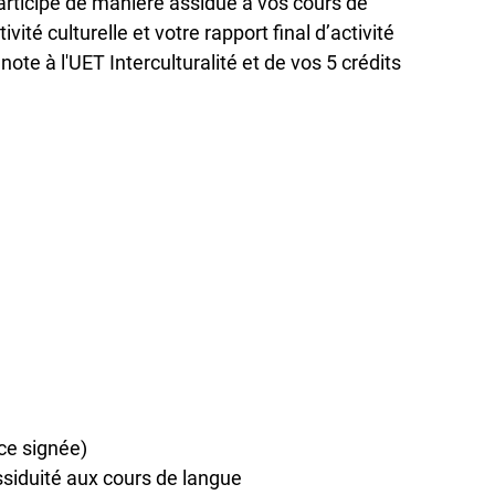
rticipé de manière assidue à vos cours de
ivité culturelle et votre rapport final d’activité
te à l'UET Interculturalité et de vos 5 crédits
nce signée)
assiduité aux cours de langue