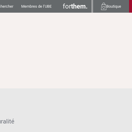
for
them.
hercher
Membres de l’UBE
Boutique
ralité