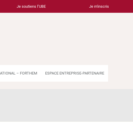
Je soutiens l’UBE
Je m'inscris
ATIONAL – FORTHEM
ESPACE ENTREPRISE-PARTENAIRE