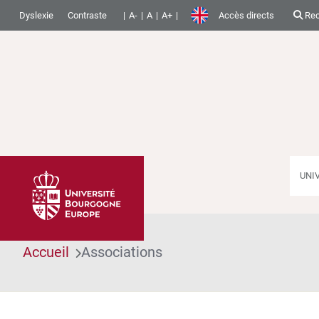
Dyslexie
Contraste
A-
A
A+
Accès directs
Rec
UNI
Accueil
Associations