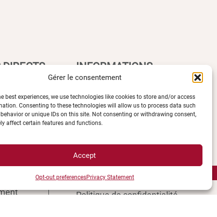
 DIRECTS
INFORMATIONS
Gérer le consentement
LÉGALES
he best experiences, we use technologies like cookies to store and/or access
mation. Consenting to these technologies will allow us to process data such
behavior or unique IDs on this site. Not consenting or withdrawing consent,
Plan d’accès des campus
y affect certain features and functions.
e UBE
Mentions légales
ions
Données personnelles et
èques
gestion des cookies
Accept
ccès
Gérer mes cookies
Opt-out preferences
Privacy Statement
s campus
Politique de cookies
ment
Politique de confidentialité
és
Avertissement