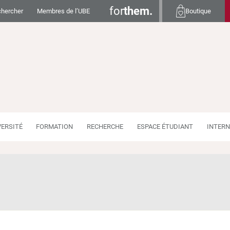
for
them.
hercher
Membres de l’UBE
Boutique
VERSITÉ
FORMATION
RECHERCHE
ESPACE ÉTUDIANT
INTERN