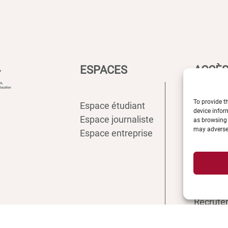
ESPACES
ACCÈS
To provide t
Espace étudiant
Intranet
device infor
Espace journaliste
ENT
as browsing 
may adversel
Espace entreprise
Annuair
Inscript
Biblioth
Plan d’a
Plan de
Recrute
Actualit