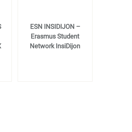
S
ESN INSIDIJON –
Erasmus Student
X
Network InsiDijon