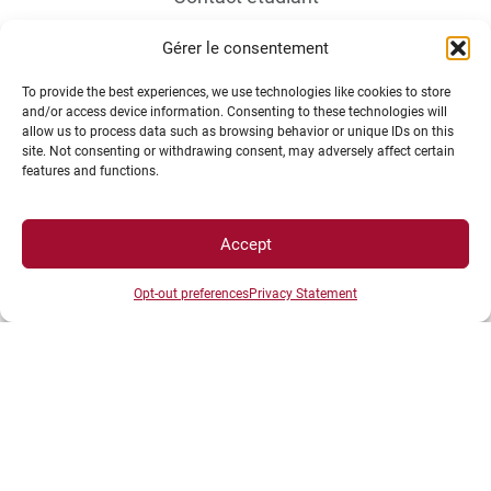
Gérer le consentement
To provide the best experiences, we use technologies like cookies to store
and/or access device information. Consenting to these technologies will
allow us to process data such as browsing behavior or unique IDs on this
site. Not consenting or withdrawing consent, may adversely affect certain
features and functions.
INFORMATIONS LÉGALES
Accept
Plan d’accès des campus
Mentions légales
Opt-out preferences
Privacy Statement
Données personnelles et gestion des cookies
Gérer mes cookies
Politique de cookies
Politique de confidentialité
Avertissement
Création agence MagicWeb