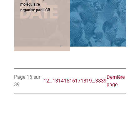
moléculaire
organisé par l’ICB
Page 16 sur
Dernière
1
2
…
13
14
15
16
17
18
19
…
38
39
39
page