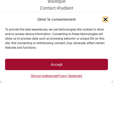
Boutique
Contact étudiant
Gérer le consentement
To provide the best experiences, we use technologies like cookies to store
and/or access device information. Consenting to these technologies will
allow us to process data such as browsing behavior or unique IDs on this
site. Not consenting or withdrawing consent, may adversely affect certain
features and functions.
INFORMATIONS LÉGALES
Accept
Plan d’accès des campus
Mentions légales
Opt-out preferences
Privacy Statement
Données personnelles et gestion des cookies
Gérer mes cookies
Politique de cookies
Politique de confidentialité
Avertissement