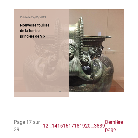
Publié le 27/05/2019
Nouvelles fouilles
de la tombe
princière de Vix
Page 17 sur
Dernière
1
2
…
14
15
16
17
18
19
20
…
38
39
39
page