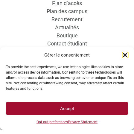
Plan d’accès
Plan des campus
Recrutement
Actualités
Boutique
Contact étudiant
Gérer le consentement
To provide the best experiences, we use technologies like cookies to store
and/or access device information. Consenting to these technologies will
allow us to process data such as browsing behavior or unique IDs on this
site. Not consenting or withdrawing consent, may adversely affect certain
features and functions.
INFORMATIONS LÉGALES
Accept
Plan d’accès des campus
Opt-out preferences
Privacy Statement
Mentions légales
Données personnelles et gestion des cookies