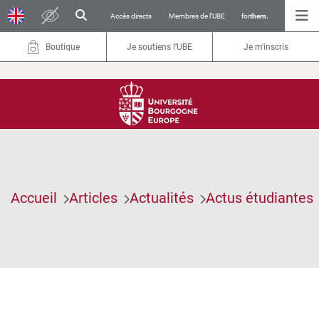
Accès directs
Membres de l’UBE
for
them.
Boutique
Je soutiens l’UBE
Je m'inscris
Accueil
Articles
Actualités
Actus étudiantes