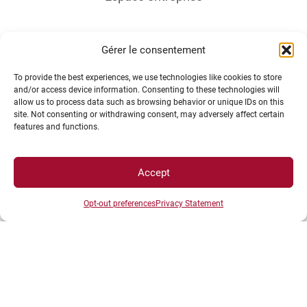
Gérer le consentement
To provide the best experiences, we use technologies like cookies to store
and/or access device information. Consenting to these technologies will
allow us to process data such as browsing behavior or unique IDs on this
ACCÈS DIRECTS
site. Not consenting or withdrawing consent, may adversely affect certain
features and functions.
Intranet
Accept
ENT
Annuaire UBE
Opt-out preferences
Privacy Statement
Inscriptions
Bibliothèques
Plan d’accès
Plan des campus
Recrutement