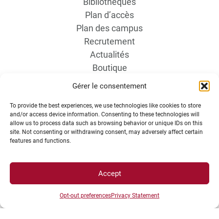
Bibliothèques
Plan d’accès
Plan des campus
Recrutement
Actualités
Boutique
Contact étudiant
Gérer le consentement
To provide the best experiences, we use technologies like cookies to store
and/or access device information. Consenting to these technologies will
allow us to process data such as browsing behavior or unique IDs on this
site. Not consenting or withdrawing consent, may adversely affect certain
features and functions.
INFORMATIONS LÉGALES
Accept
Opt-out preferences
Privacy Statement
Plan d’accès des campus
Mentions légales