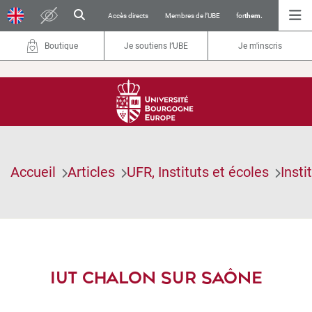
Accès directs
Membres de l’UBE
for
them.
Boutique
Je soutiens l’UBE
Je m'inscris
Accueil
Articles
UFR, Instituts et écoles
Insti
IUT CHALON SUR SAÔNE