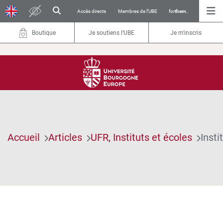
Accès directs
Membres de l’UBE
for
them.
Boutique
Je soutiens l’UBE
Je m'inscris
Accueil
Articles
UFR, Instituts et écoles
Insti