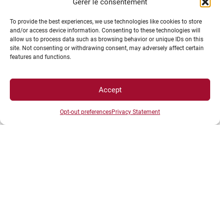
Gérer le consentement
To provide the best experiences, we use technologies like cookies to store
and/or access device information. Consenting to these technologies will
Plan d’accès des campus
allow us to process data such as browsing behavior or unique IDs on this
Mentions légales
site. Not consenting or withdrawing consent, may adversely affect certain
features and functions.
Données personnelles et gestion des cookies
Gérer mes cookies
Politique de cookies
Accept
Politique de confidentialité
Avertissement
Opt-out preferences
Privacy Statement
Création agence MagicWeb