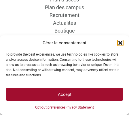
Plan des campus
Recrutement
Actualités
Boutique
Contact étudiant
Gérer le consentement
To provide the best experiences, we use technologies like cookies to store
and/or access device information. Consenting to these technologies will
allow us to process data such as browsing behavior or unique IDs on this
site. Not consenting or withdrawing consent, may adversely affect certain
features and functions.
INFORMATIONS LÉGALES
Accept
Plan d’accès des campus
Opt-out preferences
Privacy Statement
Mentions légales
Données personnelles et gestion des cookies