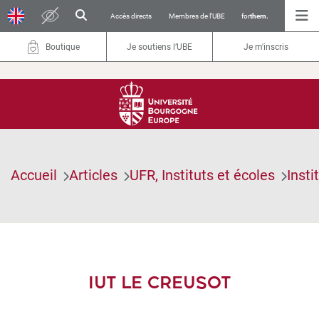
Accès directs
Membres de l’UBE
for
them.
Boutique
Je soutiens l’UBE
Je m'inscris
Accueil
Articles
UFR, Instituts et écoles
Insti
IUT LE CREUSOT