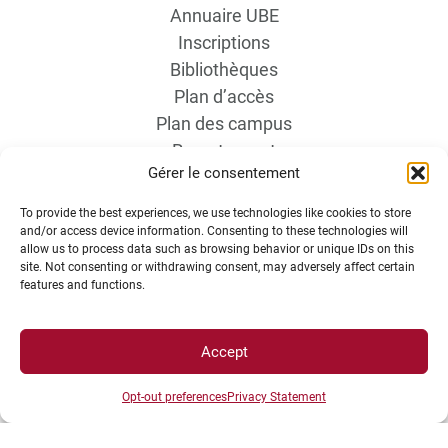
Annuaire UBE
Inscriptions
Bibliothèques
Plan d’accès
Plan des campus
Recrutement
Gérer le consentement
Actualités
Boutique
To provide the best experiences, we use technologies like cookies to store
Contact étudiant
and/or access device information. Consenting to these technologies will
allow us to process data such as browsing behavior or unique IDs on this
site. Not consenting or withdrawing consent, may adversely affect certain
features and functions.
Accept
INFORMATIONS LÉGALES
Opt-out preferences
Privacy Statement