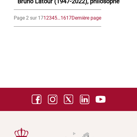
Bruno Latour (1947-2022), philosophe
Page 2 sur 17
1
2
3
4
5
…
16
17
Dernière page