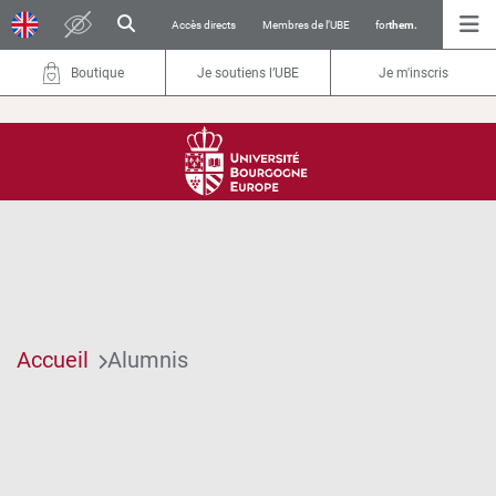
Accès directs
Membres de l’UBE
for
them.
Boutique
Je soutiens l’UBE
Je m'inscris
Accueil
Alumnis