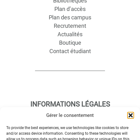
Bibliothèques
Plan d’accès
Plan des campus
Recrutement
Actualités
Boutique
Contact étudiant
INFORMATIONS LÉGALES
Gérer le consentement
Plan d’accès des campus
To provide the best experiences, we use technologies like cookies to store
Mentions légales
and/or access device information. Consenting to these technologies will
allow us to process data such as browsing behavior or unique IDs on this