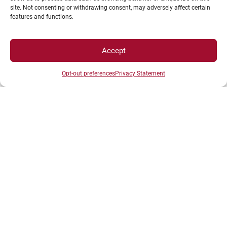
Données personnelles et gestion des cookies
site. Not consenting or withdrawing consent, may adversely affect certain
Gérer mes cookies
features and functions.
Politique de cookies
Politique de confidentialité
Accept
Avertissement
Création agence MagicWeb
Opt-out preferences
Privacy Statement