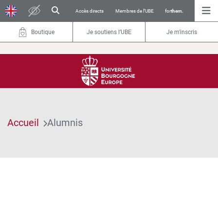
Accès directs
Membres de l’UBE
for
them.
Boutique
Je soutiens l’UBE
Je m'inscris
Accueil
Alumnis