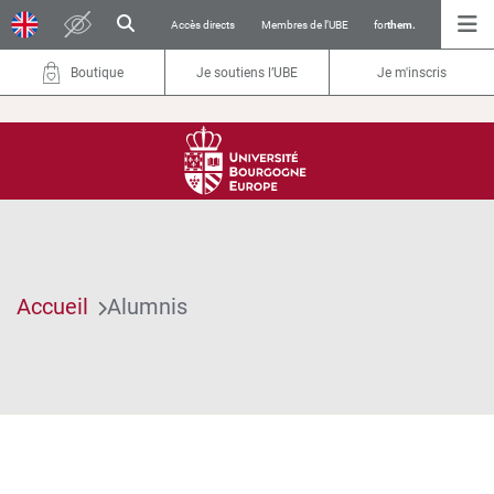
Accès directs
Membres de l’UBE
for
them.
Boutique
Je soutiens l’UBE
Je m'inscris
Accueil
Alumnis