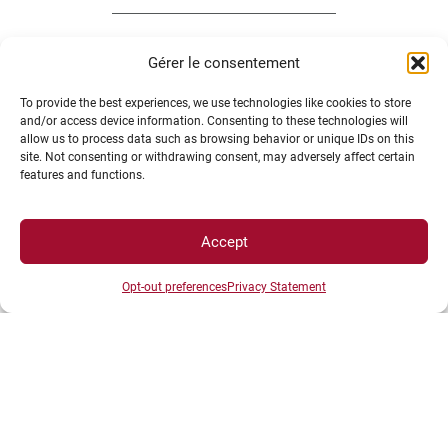
Gérer le consentement
To provide the best experiences, we use technologies like cookies to store
INFORMATIONS LÉGALES
and/or access device information. Consenting to these technologies will
allow us to process data such as browsing behavior or unique IDs on this
site. Not consenting or withdrawing consent, may adversely affect certain
features and functions.
Plan d’accès des campus
Mentions légales
Accept
Données personnelles et gestion des cookies
Gérer mes cookies
Opt-out preferences
Privacy Statement
Politique de cookies
Politique de confidentialité
Avertissement
Création agence MagicWeb