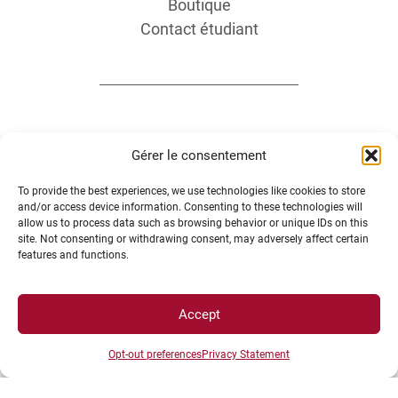
Boutique
Contact étudiant
Gérer le consentement
INFORMATIONS LÉGALES
To provide the best experiences, we use technologies like cookies to store
and/or access device information. Consenting to these technologies will
allow us to process data such as browsing behavior or unique IDs on this
site. Not consenting or withdrawing consent, may adversely affect certain
Plan d’accès des campus
features and functions.
Mentions légales
Données personnelles et gestion des cookies
Gérer mes cookies
Accept
Politique de cookies
Opt-out preferences
Privacy Statement
Politique de confidentialité
Avertissement