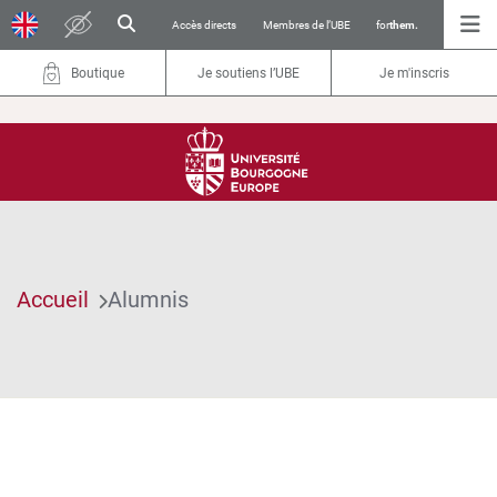
Accès directs
Membres de l’UBE
for
them.
Boutique
Je soutiens l’UBE
Je m'inscris
Accueil
Alumnis