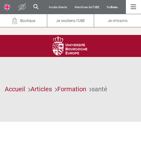
Accès directs
Membres de l’UBE
for
them.
Boutique
Je soutiens l’UBE
Je m'inscris
Accueil
Articles
Formation
santé