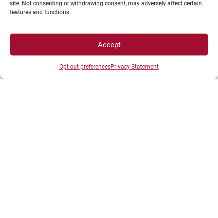
site. Not consenting or withdrawing consent, may adversely affect certain
features and functions.
Plan d’accès des campus
Mentions légales
Accept
Données personnelles et gestion des cookies
Opt-out preferences
Privacy Statement
Gérer mes cookies
Politique de cookies
Politique de confidentialité
Avertissement
Création agence MagicWeb