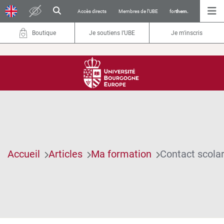
Accès directs
Membres de l’UBE
for
them.
Boutique
Je soutiens l’UBE
Je m'inscris
Accueil
Articles
Ma formation
Contact scolar