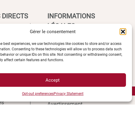
 DIRECTS
INFORMATIONS
LÉGALES
Gérer le consentement
he best experiences, we use technologies like cookies to store and/or access
Plan d’accès des campus
mation. Consenting to these technologies will allow us to process data such
e UBE
Mentions légales
behavior or unique IDs on this site. Not consenting or withdrawing consent,
y affect certain features and functions.
ions
Données personnelles et
èques
gestion des cookies
ccès
Gérer mes cookies
Accept
s campus
Politique de cookies
ment
Opt-out preferences
Privacy Statement
Politique de confidentialité
és
Avertissement
e
Création agence MagicWeb
étudiant