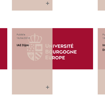
Publié le
Pu
16/04/2019
16
IAE Dijon
In
D