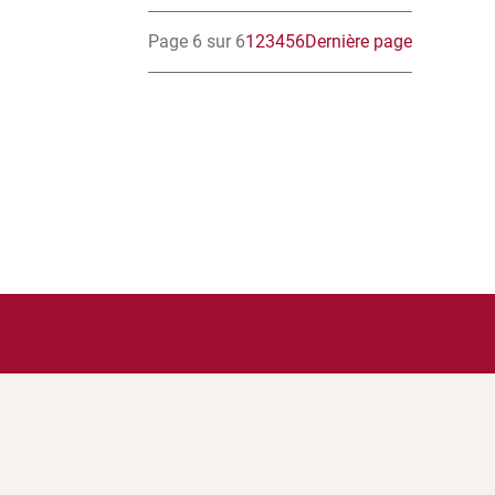
Page 6 sur 6
1
2
3
4
5
6
Dernière page