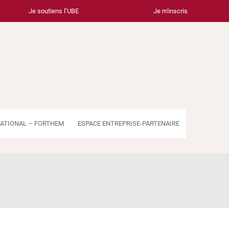
Je soutiens l’UBE
Je m'inscris
ATIONAL – FORTHEM
ESPACE ENTREPRISE-PARTENAIRE