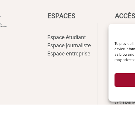
ESPACES
ACCÈS
Espace étudiant
Intranet
To provide t
Espace journaliste
ENT
device infor
Espace entreprise
Annuair
as browsing 
may adversel
Inscript
Biblioth
Plan d’a
Plan de
Recrute
Actualit
Boutiqu
Contact 