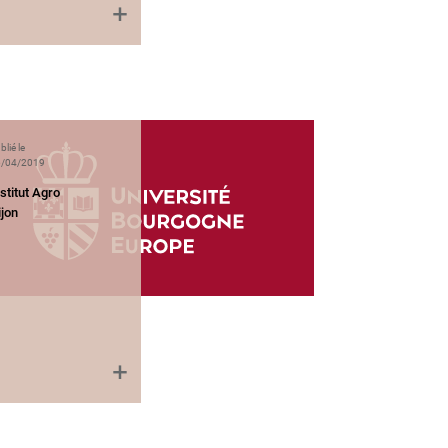
blié le
/04/2019
stitut Agro
ijon