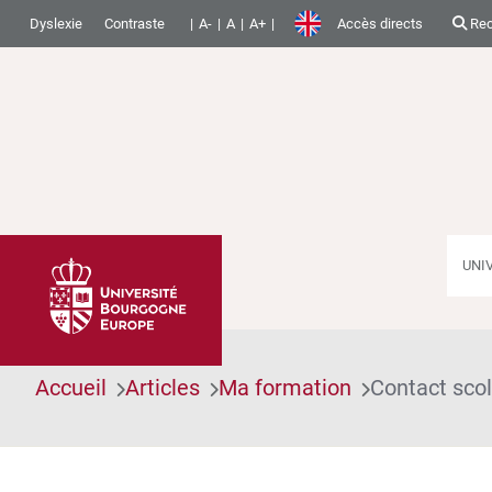
Dyslexie
Contraste
A-
A
A+
Accès directs
Rec
UNI
Accueil
Articles
Ma formation
Contact scol