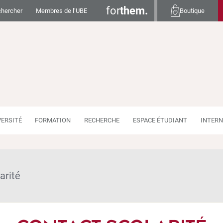
for
them.
hercher
Membres de l’UBE
Boutique
VERSITÉ
FORMATION
RECHERCHE
ESPACE ÉTUDIANT
INTERN
arité