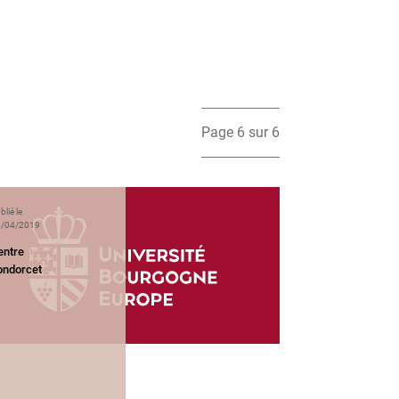
Page 6 sur 6
blié le
/04/2019
entre
ondorcet