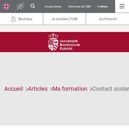
Accès directs
Membres de l’UBE
for
them.
Boutique
Je soutiens l’UBE
Je m'inscris
Accueil
Articles
Ma formation
Contact scolar