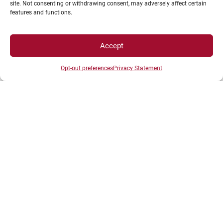
site. Not consenting or withdrawing consent, may adversely affect certain
features and functions.
Plan d’accès des campus
Mentions légales
Accept
Données personnelles et gestion des cookies
Opt-out preferences
Privacy Statement
Gérer mes cookies
Politique de cookies
Politique de confidentialité
Avertissement
Création agence MagicWeb